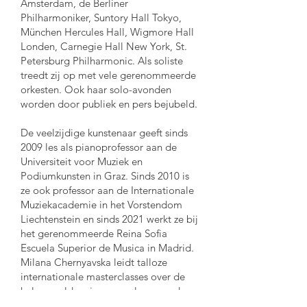
Amsterdam, de Berliner
Philharmoniker, Suntory Hall Tokyo,
München Hercules Hall, Wigmore Hall
Londen, Carnegie Hall New York, St.
Petersburg Philharmonic. Als soliste
treedt zij op met vele gerenommeerde
orkesten. Ook haar solo-avonden
worden door publiek en pers bejubeld.
De veelzijdige kunstenaar geeft sinds
2009 les als pianoprofessor aan de
Universiteit voor Muziek en
Podiumkunsten in Graz. Sinds 2010 is
ze ook professor aan de Internationale
Muziekacademie in het Vorstendom
Liechtenstein en sinds 2021 werkt ze bij
het gerenommeerde Reina Sofia
Escuela Superior de Musica in Madrid.
Milana Chernyavska leidt talloze
internationale masterclasses over de
hele wereld en is een veelgevraagd
jurylid bij gerenommeerde concoursen